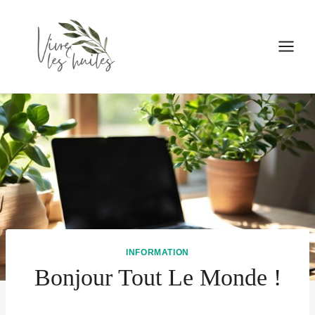
Aller
au
contenu
INFORMATION
Bonjour Tout Le Monde !
Par
14 décembre, 2024