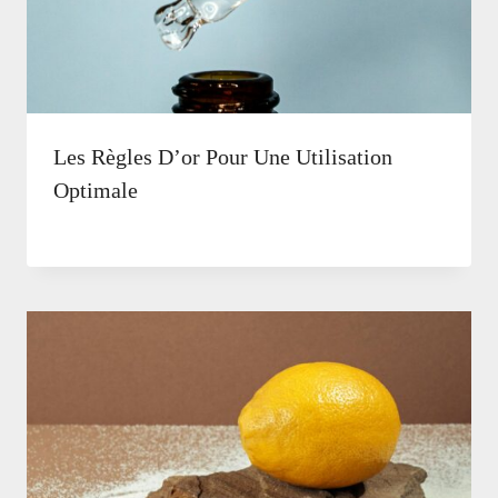
Les Règles D’or Pour Une Utilisation
Optimale
Par
15 février, 2026
Natalie