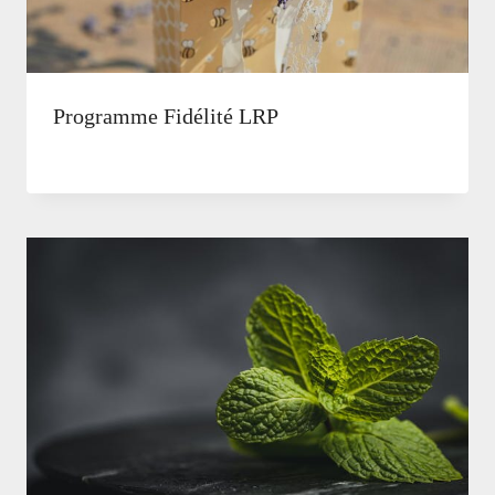
Programme Fidélité LRP
Par
15 mai, 2026
Natalie