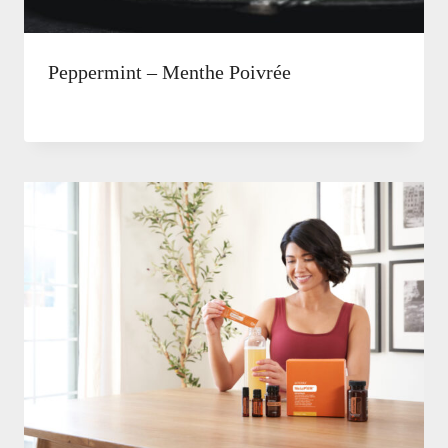
Peppermint – Menthe Poivrée
Par
2 mars, 2026
Natalie