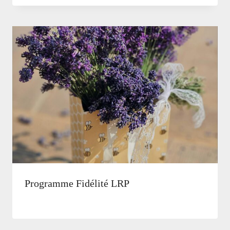
Natalie
Programme Fidélité LRP
Par
15 mai, 2026
Natalie