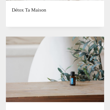
Détox Ta Maison
Par
19 février, 2026
Natalie